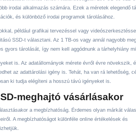
öbb irodai alkalmazás számára. Ezek a méretek elegendő tá
ciók, és különböző irodai programok tárolásához.
kkal, például grafikai tervezéssel vagy videószerkesztésse
itású SSD-t választani. Az 1 TB-os vagy annál nagyobb meg
és gyors tárolását, így nem kell aggódnunk a tárhelyhiány mi
nyeket is. Az adatállományok mérete évről évre növekszik, 
dhet az adattárolási igény is. Tehát, ha van rá lehetőség, c
san ki tudja elégíteni a hosszú távú igényeket is.
SD-meghajtó vásárlásakor
álasztásakor a megbízhatóság. Érdemes olyan márkát válas
eiről. A megbízhatóságot különféle online értékelések és
izhetjük.