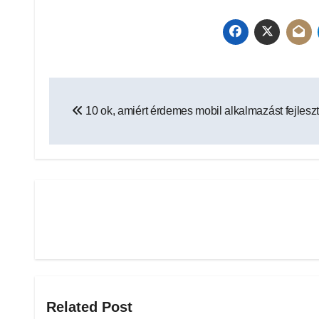
Bejegyzés
10 ok, amiért érdemes mobil alkalmazást fejlesz
navigáció
Related Post