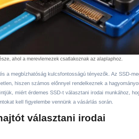
része, ahol a merevlemezek csatlakoznak az alaplaphoz.
letlen, hiszen számos előnnyel rendelkeznek a hagyományo
ntjük, miért érdemes SSD-t választani irodai munkához, ho
ntokat kell figyelembe vennünk a vásárlás során.
jtót választani irodai