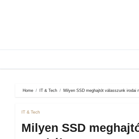
Skip
to
content
Home
IT & Tech
Milyen SSD meghajtót válasszunk irodai
IT & Tech
Milyen SSD meghajtó