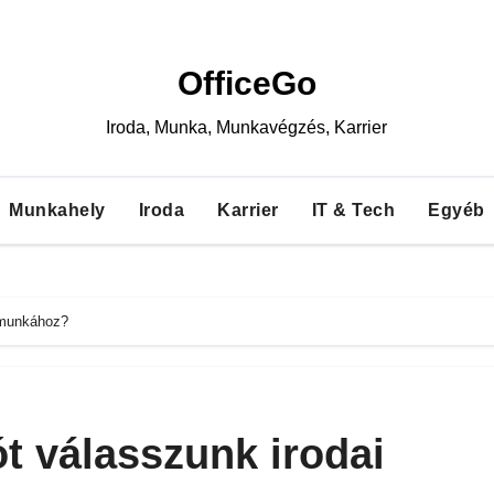
OfficeGo
Iroda, Munka, Munkavégzés, Karrier
Munkahely
Iroda
Karrier
IT & Tech
Egyéb
 munkához?
t válasszunk irodai