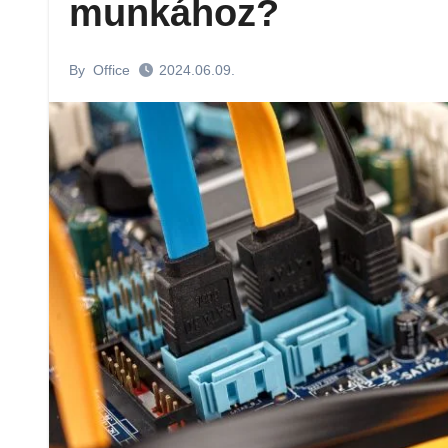
munkához?
By
Office
2024.06.09.