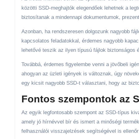
közötti SSD-meghajtók elegendőek lehetnek a legt
biztosítanak a mindennapi dokumentumok, prezentá
Azonban, ha rendszeresen dolgozunk nagyobb fájlo
kapcsolatos feladatokkal, érdemes nagyobb kapac
lehetővé teszik az ilyen típusú fájlok biztonságos 
Továbbá, érdemes figyelembe venni a jövőbeli igé
ahogyan az üzleti igények is változnak, úgy növeke
egy kicsit nagyobb SSD-t választani, hogy az bizto
Fontos szempontok az S
Az egyik legfontosabb szempont az SSD-típus kiv
amely jó hírnévvel bír és ismert a minőségi termék
felhasználói visszajelzések segítségével is ellenőr