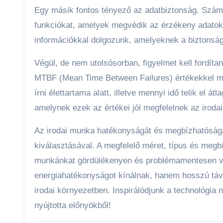
Egy másik fontos tényező az adatbiztonság. Számo
funkciókat, amelyek megvédik az érzékeny adatoka
információkkal dolgozunk, amelyeknek a biztonság
Végül, de nem utolsósorban, figyelmet kell fordíta
MTBF (Mean Time Between Failures) értékekkel m
írni élettartama alatt, illetve mennyi idő telik el
amelynek ezek az értékei jól megfelelnek az irodai
Az irodai munka hatékonyságát és megbízhatóságá
kiválasztásával. A megfelelő méret, típus és megb
munkánkat gördülékenyen és problémamentesen v
energiahatékonyságot kínálnak, hanem hosszú távo
irodai környezetben. Inspirálódjunk a technológia
nyújtotta előnyökből!