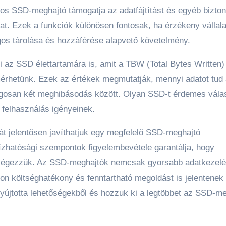
s SSD-meghajtó támogatja az adatfájtítást és egyéb bizton
t. Ezek a funkciók különösen fontosak, ha érzékeny vállala
os tárolása és hozzáférése alapvető követelmény.
ni az SSD élettartamára is, amit a TBW (Total Bytes Written
érhetünk. Ezek az értékek megmutatják, mennyi adatot tud
 átlagosan két meghibásodás között. Olyan SSD-t érdemes vála
 felhasználás igényeinek.
t jelentősen javíthatjuk egy megfelelő SSD-meghajtó
ízhatósági szempontok figyelembevétele garantálja, hogy
égezzük. Az SSD-meghajtók nemcsak gyorsabb adatkezelé
n költséghatékony és fenntartható megoldást is jelentenek
 nyújtotta lehetőségekből és hozzuk ki a legtöbbet az SSD-m