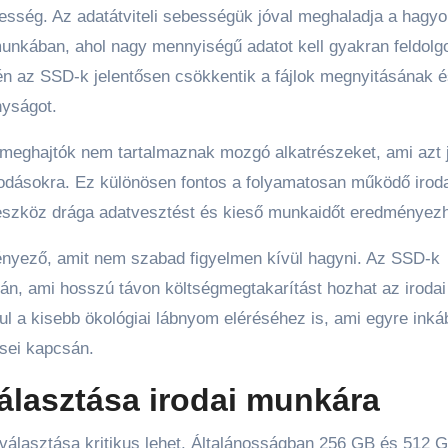
sség. Az adatátviteli sebességük jóval meghaladja a hag
unkában, ahol nagy mennyiségű adatot kell gyakran feldolg
vén az SSD-k jelentősen csökkentik a fájlok megnyitásának 
nyságot.
eghajtók nem tartalmaznak mozgó alkatrészeket, ami azt je
dásokra. Ez különösen fontos a folyamatosan működő iroda
 eszköz drága adatvesztést és kieső munkaidőt eredményezh
ényező, amit nem szabad figyelmen kívül hagyni. Az SSD-k
rán, ami hosszú távon költségmegtakarítást hozhat az iroda
l a kisebb ökológiai lábnyom eléréséhez is, ami egyre inká
ései kapcsán.
választása irodai munkára
választása kritikus lehet. Általánosságban 256 GB és 512 