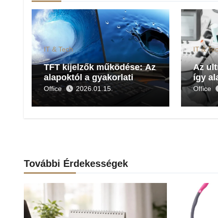
IT & Tech
IT & Te
TFT kijelzők működése: Az
Az ul
alapoktól a gyakorlati
így al
alkalmazásokig
diagn
Office
2026.01.15.
Office
orvo
További Érdekességek