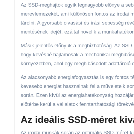
Az SSD-meghajtók egyik legnagyobb előnye a sebe
merevlemezekét, ami különösen fontos az irodai m
tárolni. A gyorsabb olvasási és írási sebesség ré
mentésének idejét, ezáltal növelik a munkahatéko
Másik jelentős előnyük a megbízhatóság. Az SSD-m
hogy kevésbé hajlamosak a mechanikai meghibáso
környezetben, ahol egy meghibásodott adattároló
Az alacsonyabb energiafogyasztás is egy fontos t
kevesebb energiát használnak fel a műveleteik so
során. Ezen kívül az energiahatékonyság hozzájáru
előtérbe kerül a vállalatok fenntarthatósági törekv
Az ideális SSD-méret ki
Az irodai munkák során az optimális SSD-méret ki