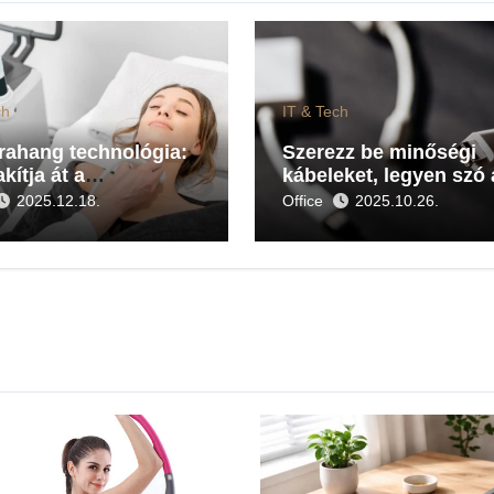
ch
IT & Tech
trahang technológia:
Szerezz be minőségi
akítja át a
kábeleket, legyen szó 
osztikát az
USB-ről akár HDMI
2025.12.18.
Office
2025.10.26.
studományban
kábelről