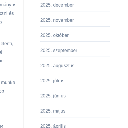
yományos
2025. december
ozni és
2025. november
és
2025. október
lenti,
2025. szeptember
i
et.
2025. augusztus
2025. július
i munka
bb
2025. június
2025. május
2025. április
GB