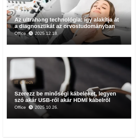
IT & Tech
Az ultrahang technológia: így alakítja át
a diagnosztikát az orvostudományban
Office
2025.12.18.
IT & Tech
Szerezz be minőségi kábeleket, legyen
szó akár USB-ről akár HDMI kábelről
Office
2025.10.26.