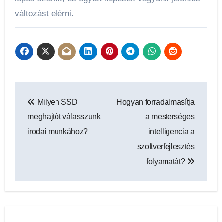
változást elérni.
Bejegyzés
Milyen SSD
Hogyan forradalmasítja
navigáció
meghajtót válasszunk
a mesterséges
irodai munkához?
intelligencia a
szoftverfejlesztés
folyamatát?