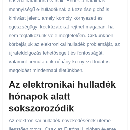
használhatatlanná válnak. Ennek a hatalmas
mennyiségű e-hulladéknak a kezelése globális
kihívást jelent, amely komoly környezeti és
egészségügyi kockázatokat rejthet magában, ha
nem foglalkozunk vele megfelelően. Cikkünkben
körbejárjuk az elektronikai hulladék problémáját, az
újrafeldolgozás lehetőségeit és fontosságát,
valamint bemutatunk néhány környezettudatos
megoldást mindennapi életünkben.
Az elektronikai hulladék
hónapok alatt
sokszorozódik
Az elektronikai hulladék növekedésének üteme
ijesztően gyors. Csak az Európai Unióban évente