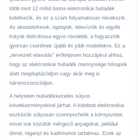
több mint 12 millió tonna elektronikai hulladék
keletkezik, és ez a szám folyamatosan növekszik.
Az okostelefonok, laptopok, televíziók és egyéb
kütyük életciklusa egyre rövidebb, a fogyasztók
gyorsan cserélnek újabb és jobb modellekre. Ez a
„tervezett elavulás” erőteljesen hozzájárul ahhoz,
hogy az elektronikai hulladék mennyisége hónapok
alatt megduplázódjon vagy akár meg is
háromszorozódjon.
A helytelen hulladékkezelés súlyos
következményekkel járhat. A kidobott elektronikai
eszközök súlyosan szennyezhetik a környezetet,
mivel sok közülük mérgező anyagokat, például
ólmot, higanyt és kadmiumot tartalmaz. Ezek az