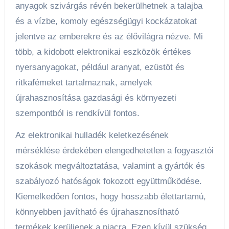
anyagok szivárgás révén bekerülhetnek a talajba
és a vízbe, komoly egészségügyi kockázatokat
jelentve az emberekre és az élővilágra nézve. Mi
több, a kidobott elektronikai eszközök értékes
nyersanyagokat, például aranyat, ezüstöt és
ritkafémeket tartalmaznak, amelyek
újrahasznosítása gazdasági és környezeti
szempontból is rendkívül fontos.
Az elektronikai hulladék keletkezésének
mérséklése érdekében elengedhetetlen a fogyasztói
szokások megváltoztatása, valamint a gyártók és
szabályozó hatóságok fokozott együttműködése.
Kiemelkedően fontos, hogy hosszabb élettartamú,
könnyebben javítható és újrahasznosítható
termékek kerüljenek a piacra. Ezen kívül szükség