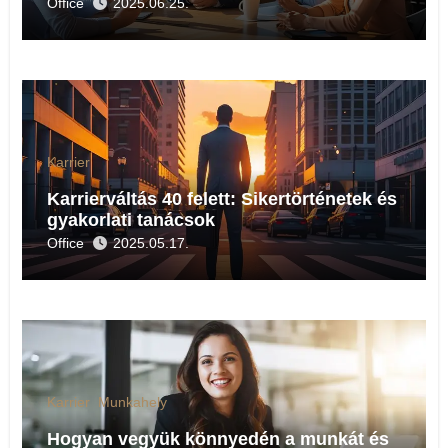
Office
2025.06.25.
Karrier
Karrierváltás 40 felett: Sikertörténetek és
gyakorlati tanácsok
Office
2025.05.17.
Karrier
Munkahely
Hogyan vegyük könnyedén a munkát és