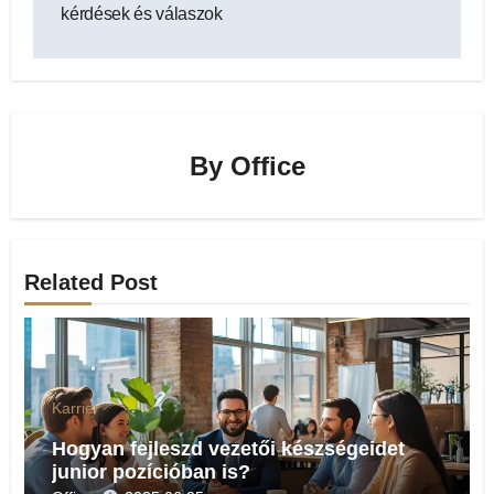
kérdések és válaszok
By
Office
Related Post
Karrier
Hogyan fejleszd vezetői készségeidet
junior pozícióban is?