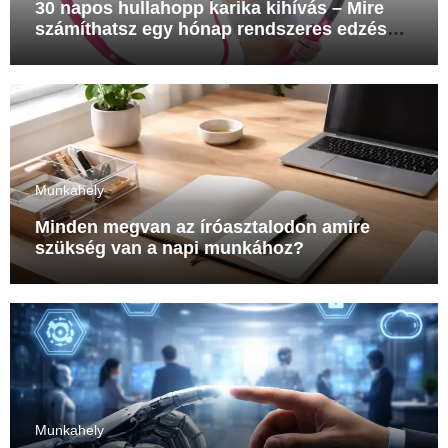
30 napos hullahopp karika kihívás – Mire
számíthatsz egy hónap rendszeres edzés
után?
Munkahely
Minden megvan az íróasztalodon amire
szükség van a napi munkához?
Munkahely