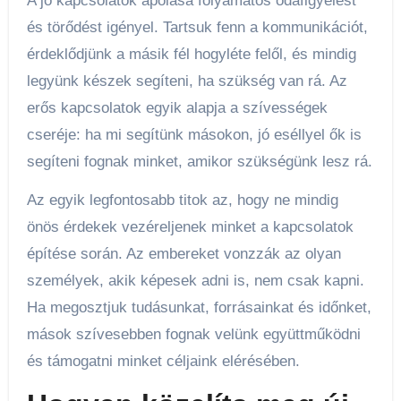
A jó kapcsolatok ápolása folyamatos odafigyelést
és törődést igényel. Tartsuk fenn a kommunikációt,
érdeklődjünk a másik fél hogyléte felől, és mindig
legyünk készek segíteni, ha szükség van rá. Az
erős kapcsolatok egyik alapja a szívességek
cseréje: ha mi segítünk másokon, jó eséllyel ők is
segíteni fognak minket, amikor szükségünk lesz rá.
Az egyik legfontosabb titok az, hogy ne mindig
önös érdekek vezéreljenek minket a kapcsolatok
építése során. Az embereket vonzzák az olyan
személyek, akik képesek adni is, nem csak kapni.
Ha megosztjuk tudásunkat, forrásainkat és időnket,
mások szívesebben fognak velünk együttműködni
és támogatni minket céljaink elérésében.