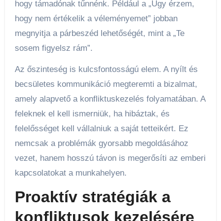
hogy támadónak tűnnénk. Például a „Úgy érzem,
hogy nem értékelik a véleményemet” jobban
megnyitja a párbeszéd lehetőségét, mint a „Te
sosem figyelsz rám”.
Az őszinteség is kulcsfontosságú elem. A nyílt és
becsületes kommunikáció megteremti a bizalmat,
amely alapvető a konfliktuskezelés folyamatában. A
feleknek el kell ismerniük, ha hibáztak, és
felelősséget kell vállalniuk a saját tetteikért. Ez
nemcsak a problémák gyorsabb megoldásához
vezet, hanem hosszú távon is megerősíti az emberi
kapcsolatokat a munkahelyen.
Proaktív stratégiák a
konfliktusok kezelésére