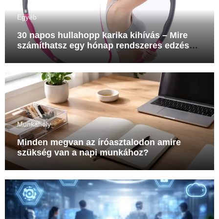
Egyéb
30 napos hullahopp karika kihívás – Mire
számíthatsz egy hónap rendszeres edzés
után?
Munkahely
Minden megvan az íróasztalodon amire
szükség van a napi munkához?