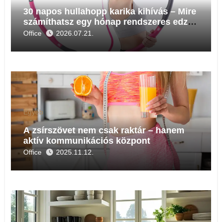
30 napos hullahopp karika kihívás – Mire
számíthatsz egy hónap rendszeres edzés
után?
Office
2026.07.21.
Egyéb
A zsírszövet nem csak raktár – hanem
aktív kommunikációs központ
Office
2025.11.12.