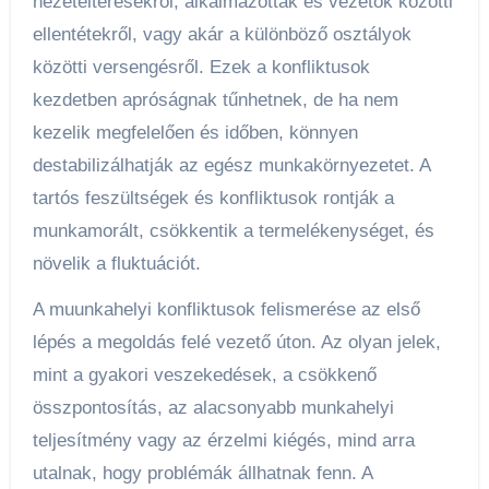
nézeteltérésekről, alkalmazottak és vezetők közötti
ellentétekről, vagy akár a különböző osztályok
közötti versengésről. Ezek a konfliktusok
kezdetben apróságnak tűnhetnek, de ha nem
kezelik megfelelően és időben, könnyen
destabilizálhatják az egész munkakörnyezetet. A
tartós feszültségek és konfliktusok rontják a
munkamorált, csökkentik a termelékenységet, és
növelik a fluktuációt.
A muunkahelyi konfliktusok felismerése az első
lépés a megoldás felé vezető úton. Az olyan jelek,
mint a gyakori veszekedések, a csökkenő
összpontosítás, az alacsonyabb munkahelyi
teljesítmény vagy az érzelmi kiégés, mind arra
utalnak, hogy problémák állhatnak fenn. A