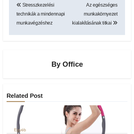
Stresszkezelési
Az egészséges
navigáció
technikák a mindennapi
munkakörnyezet
munkavégzéshez
kialakításának titkai
By
Office
Related Post
Egyéb