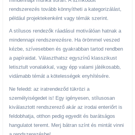
mindennapi munka során. A színkódolt
rendszerezés tovább könnyítheti a kategorizálást,
például projektekenként vagy témák szerint.
A stílusos rendezők ráadásul motiválóan hatnak a
mindennapi rendszerezésre. Ha örömmel veszed
kézbe, szívesebben és gyakrabban tartod rendben
a papíraidat. Választhatsz egyszínű klasszikust
letisztult vonalakkal, vagy épp valami játékosabb,
vidámabb témát a kötelességek enyhítésére.
Ne feledd: az iratrendeződ tükrözi a
személyiségedet is! Egy igényesen, stílusosan
kiválasztott rendszerező akár az irodai enteriőrt is
feldobhatja, otthon pedig egyedit és barátságos
hangulatot teremt. Merj bátran színt és mintát vinni
a rendszerezésbe!