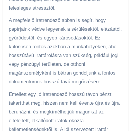
felesleges stressztől.
A megfelelő iratrendező abban is segít, hogy
papírjaink védve legyenek a sérülésektől, elázástól,
gyűrődéstől, és egyéb károsodásoktól. Ez
különösen fontos azokban a munkahelyeken, ahol
hosszútávú irattárolásra van szükség, például jogi
vagy pénzügyi területen, de otthoni
magánszemélyként is bátran gondoljunk a fontos
dokumentumok hosszú távú megőrzésére.
Emellett egy jó iratrendező hosszú távon pénzt
takaríthat meg, hiszen nem kell évente újra és újra
beruházni, és megkímélhetjük magunkat az
elfelejtett, elkallódott iratok okozta
kellemetlenségektől is. A jól szervezett irattár