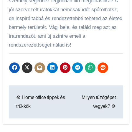
személyiségedhez legjobban illő megoldásokat! A
jól szervezett iratokkal nemcsak időt spórolhatsz,
de inspiráltabbá és rendezettebbé teheted az életed
bármely területét. Vágj bele, és találd meg azt az
iratrendezőt, ami új szintre emeli a
rendszerezettséget nálad is!
Bejegyzés
Home office tippek és
Milyen tűzőgépet
navigáció
trükkök
vegyek?