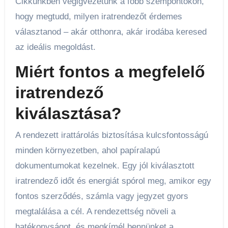
Cikkünkben végigvezetünk a főbb szempontokon,
hogy megtudd, milyen iratrendezőt érdemes
választanod – akár otthonra, akár irodába keresed
az ideális megoldást.
Miért fontos a megfelelő
iratrendező
kiválasztása?
A rendezett irattárolás biztosítása kulcsfontosságú
minden környezetben, ahol papíralapú
dokumentumokat kezelnek. Egy jól kiválasztott
iratrendező időt és energiát spórol meg, amikor egy
fontos szerződés, számla vagy jegyzet gyors
megtalálása a cél. A rendezettség növeli a
hatékonyságot, és megkímél bennünket a