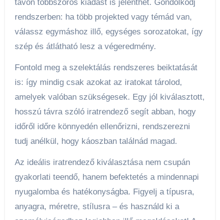
távon többszörös kiadást is jelenthet. Gondolkodj
rendszerben: ha több projekted vagy témád van,
válassz egymáshoz illő, egységes sorozatokat, így
szép és átlátható lesz a végeredmény.
Fontold meg a szelektálás rendszeres beiktatását
is: így mindig csak azokat az iratokat tárolod,
amelyek valóban szükségesek. Egy jól kiválasztott,
hosszú távra szóló iratrendező segít abban, hogy
időről időre könnyedén ellenőrizni, rendszerezni
tudj anélkül, hogy káoszban találnád magad.
Az ideális iratrendező kiválasztása nem csupán
gyakorlati teendő, hanem befektetés a mindennapi
nyugalomba és hatékonyságba. Figyelj a típusra,
anyagra, méretre, stílusra – és használd ki a