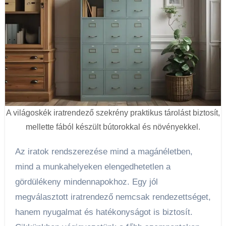
A világoskék iratrendező szekrény praktikus tárolást biztosít,
mellette fából készült bútorokkal és növényekkel.
Az iratok rendszerezése mind a magánéletben,
mind a munkahelyeken elengedhetetlen a
gördülékeny mindennapokhoz. Egy jól
megválasztott iratrendező nemcsak rendezettséget,
hanem nyugalmat és hatékonyságot is biztosít.