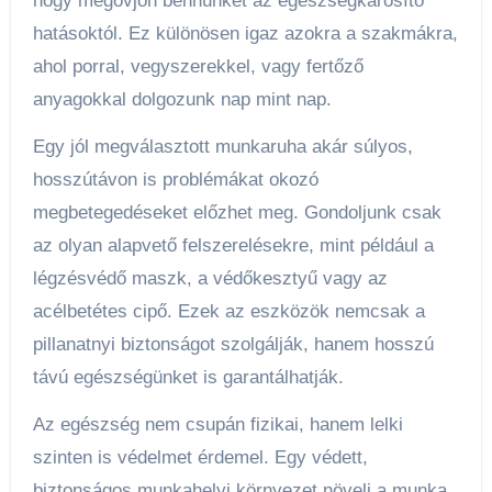
hogy megóvjon bennünket az egészségkárosító
hatásoktól. Ez különösen igaz azokra a szakmákra,
ahol porral, vegyszerekkel, vagy fertőző
anyagokkal dolgozunk nap mint nap.
Egy jól megválasztott munkaruha akár súlyos,
hosszútávon is problémákat okozó
megbetegedéseket előzhet meg. Gondoljunk csak
az olyan alapvető felszerelésekre, mint például a
légzésvédő maszk, a védőkesztyű vagy az
acélbetétes cipő. Ezek az eszközök nemcsak a
pillanatnyi biztonságot szolgálják, hanem hosszú
távú egészségünket is garantálhatják.
Az egészség nem csupán fizikai, hanem lelki
szinten is védelmet érdemel. Egy védett,
biztonságos munkahelyi környezet növeli a munka