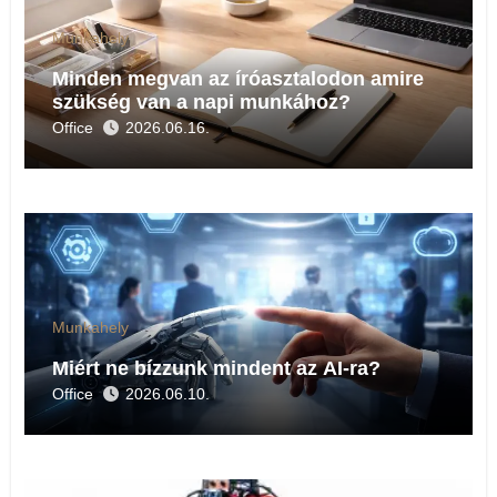
Munkahely
Minden megvan az íróasztalodon amire
szükség van a napi munkához?
Office
2026.06.16.
Munkahely
Miért ne bízzunk mindent az AI-ra?
Office
2026.06.10.