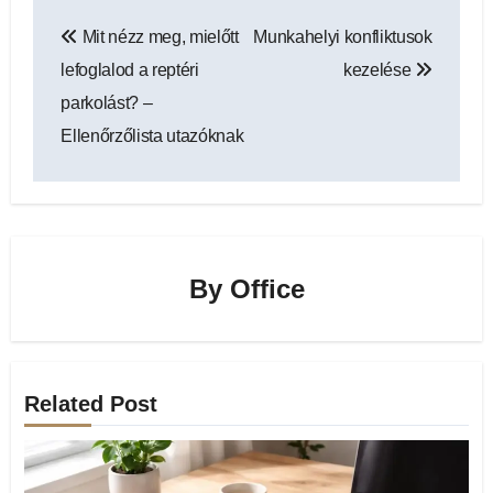
Bejegyzés
Mit nézz meg, mielőtt
Munkahelyi konfliktusok
navigáció
lefoglalod a reptéri
kezelése
parkolást? –
Ellenőrzőlista utazóknak
By
Office
Related Post