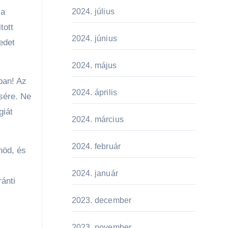
2024. július
 a
tott
2024. június
edet
2024. május
ban! Az
2024. április
sére. Ne
giát
2024. március
2024. február
nöd, és
k
2024. január
ránti
2023. december
2023. november