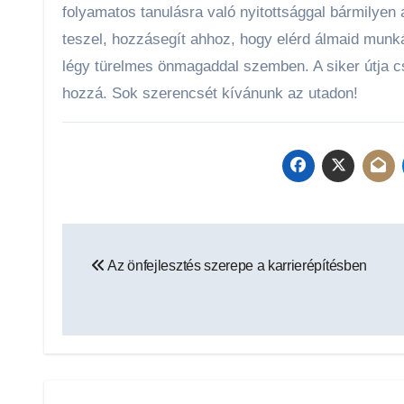
folyamatos tanulásra való nyitottsággal bármilyen
teszel, hozzásegít ahhoz, hogy elérd álmaid munkájá
légy türelmes önmagaddal szemben. A siker útja csa
hozzá. Sok szerencsét kívánunk az utadon!
Bejegyzés
Az önfejlesztés szerepe a karrierépítésben
navigáció