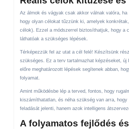
Reális célok kitűzése és
Az álmok és vágyak csak akkor válnak valóra, ha ko
hogy olyan célokat tűzzünk ki, amelyek konkrétak
célok). Ezzel a módszerrel biztosíthatjuk, hogy a 
láthatóak a szükséges lépések.
Térképezzük fel az utat a cél felé! Készítsünk rés
szükséges. Ez a terv tartalmazhat képzéseket, új 
előre meghatározott lépések segítenek abban, hogy 
folyamat.
Amint működésbe lép a terved, fontos, hogy rugal
kiszámíthatatlan, és néha szükség van arra, hogy
feladását jelenti, hanem azok intelligens átszervez
A folyamatos fejlődés és