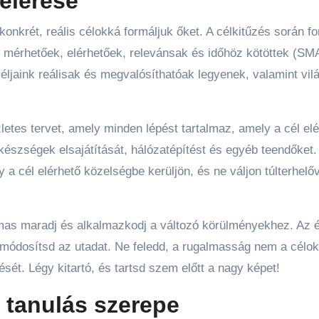
 elérése
nkrét, reális célokká formáljuk őket. A célkitűzés során fo
, mérhetőek, elérhetőek, relevánsak és időhöz kötöttek (S
céljaink reálisak és megvalósíthatóak legyenek, valamint vi
zletes tervet, amely minden lépést tartalmaz, amely a cél el
készségek elsajátítását, hálózatépítést és egyéb teendőket.
a cél elérhető közelségbe kerüljön, és ne váljon túlterhelő
mas maradj és alkalmazkodj a változó körülményekhez. Az é
 módosítsd az utadat. Ne feledd, a rugalmasság nem a célok
ését. Légy kitartó, és tartsd szem előtt a nagy képet!
 tanulás szerepe