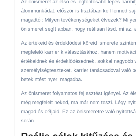
Az önismeret az első és legfontosabb lépés bármil
álommunkádat, először is tisztában kell lenned s
magadtól: Milyen tevékenységeket élvezek? Mily
önismeret segít abban, hogy reálisan lásd, mi az,
Az értékeid és érdeklődési köreid ismerete szint
megfelelő karrier kiválasztásához, hanem motiváció
értékeidnek és érdeklődésednek, sokkal nagyobb v
személyiségteszteket, karrier tanácsadóval való b
betekintést nyerj magadba.
Az önismeret folyamatos fejlesztést igényel. Az éle
még megfelelt neked, ma már nem teszi. Légy nyito
magad és céljaid. Ez az önismeretre való nyitottsá
során.