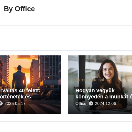
By
Office
Karrier
Munkahely
rváltás 40 felett:
Hogyan vegyük
történetek és
könnyedén a munkát é
rlati tanácsok
karriert?
2025.05.17.
Office
2024.12.06.