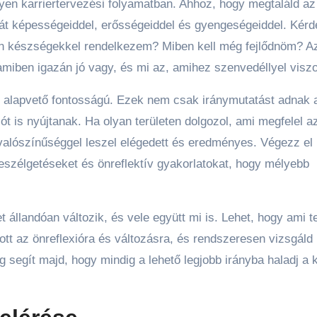
yen karriertervezési folyamatban. Ahhoz, hogy megtaláld az
aját képességeiddel, erősségeiddel és gyengeségeiddel. Kér
en készségekkel rendelkezem? Miben kell még fejlődnöm? A
 amiben igazán jó vagy, és mi az, amihez szenvedéllyel visz
én alapvető fontosságú. Ezek nem csak iránymutatást adnak 
t is nyújtanak. Ha olyan területen dolgozol, ami megfelel a
alószínűséggel leszel elégedett és eredményes. Végezz el
eszélgetéseket és önreflektív gyakorlatokat, hogy mélyebb
t állandóan változik, és vele együtt mi is. Lehet, hogy ami 
tt az önreflexióra és változásra, és rendszeresen vizsgál
g segít majd, hogy mindig a lehető legjobb irányba haladj a 