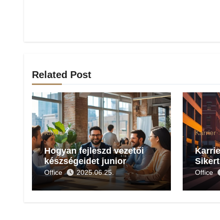
Related Post
Karrier
Karrier
Hogyan fejleszd vezetői
Karrie
készségeidet junior
Siker
pozícióban is?
gyako
Office
2025.06.25.
Office