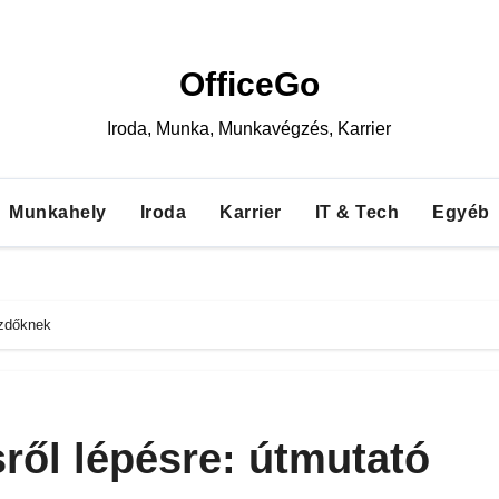
OfficeGo
Iroda, Munka, Munkavégzés, Karrier
Munkahely
Iroda
Karrier
IT & Tech
Egyéb
ezdőknek
sről lépésre: útmutató