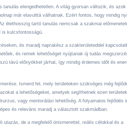
tanulás elengedhetetlen. A világ gyorsan változik, és azok
nap már elavulttá válhatnak. Ezért fontos, hogy mindig nyi
 Az élethosszig tartó tanulás nemcsak a szakmai előmenetel
 is kulcsfontosságú.
zéseken, és maradj naprakész a szakterületeddel kapcsolat
etőek, és remek lehetőséget nyújtanak új tudás megszerzé
szú távú előnyökkel járhat, így mindig érdemes időt és ener
ismerése. Ismerd fel, mely területeken szükséges még fejlőd
sd azokat a lehetőségeket, amelyek segíthetnek ezen területe
 kurzus, vagy mentorálási lehetőség. A folyamatos fejlődés i
képes és releváns maradj a választott szakmádban.
i utazás, de a megfelelő önismerettel, reális célokkal és a