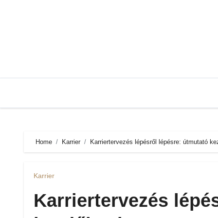
Skip
to
content
Home
Karrier
Karriertervezés lépésről lépésre: útmutató k
Karrier
Karriertervezés lépé