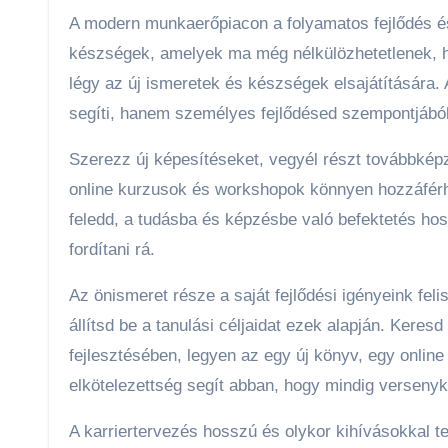
A modern munkaerőpiacon a folyamatos fejlődés és 
készségek, amelyek ma még nélkülözhetetlenek, hol
légy az új ismeretek és készségek elsajátítására.
segíti, hanem személyes fejlődésed szempontjából
Szerezz új képesítéseket, vegyél részt továbbkép
online kurzusok és workshopok könnyen hozzáférh
feledd, a tudásba és képzésbe való befektetés hos
fordítani rá.
Az önismeret része a saját fejlődési igényeink fel
állítsd be a tanulási céljaidat ezek alapján. Kere
fejlesztésében, legyen az egy új könyv, egy online
elkötelezettség segít abban, hogy mindig verseny
A karriertervezés hosszú és olykor kihívásokkal tel