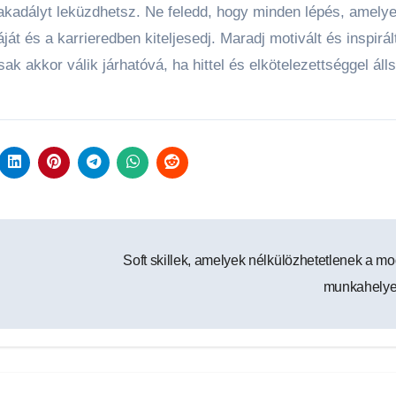
 akadályt leküzdhetsz. Ne feledd, hogy minden lépés, amely
t és a karrieredben kiteljesedj. Maradj motivált és inspirál
k akkor válik járhatóvá, ha hittel és elkötelezettséggel áll
Soft skillek, amelyek nélkülözhetetlenek a m
munkahely