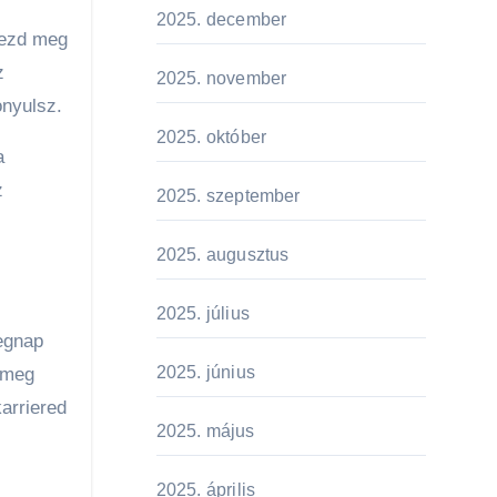
2025. december
dezd meg
z
2025. november
onyulsz.
2025. október
a
z
2025. szeptember
2025. augusztus
2025. július
tegnap
2025. június
d meg
karriered
2025. május
2025. április