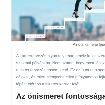
A nő a karrierje lép
A karriertervezés olyan folyamat, amely kulcsszerepet játszik abban, hogy megtaláljuk életünk célját és beteljesedjünk
szakmai pályánkon. Nem számít, hogy most lépsz 
tudatos tervezés sosem késő. Ez az útmutató segí
célokat, és miért elengedhetetlen a folyamatos fej
lépést előrébb a sikeres karrier felé!
Az önismeret fontossága