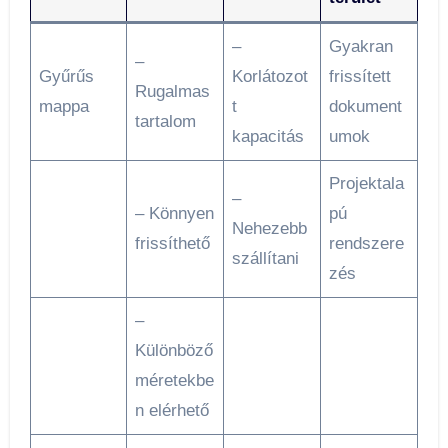
–
Gyakran
–
Gyűrűs
Korlátozot
frissített
Rugalmas
mappa
t
dokument
tartalom
kapacitás
umok
Projektala
–
– Könnyen
pú
Nehezebb
frissíthető
rendszere
szállítani
zés
–
Különböző
méretekbe
n elérhető