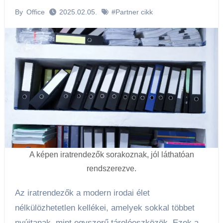
By
Office
2025.02.05.
#Partner cikk
A képen iratrendezők sorakoznak, jól láthatóan
rendszerezve.
Az iratrendezők a modern irodai élet
nélkülözhetetlen kellékei, amelyek sokkal többet
nyújtanak, mint egyszerű tárolóeszközök. Ezek a