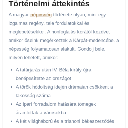
Történelmi áttekintés
A magyar
népesség
története olyan, mint egy
izgalmas regény, tele fordulatokkal és
meglepetésekkel. A honfoglalás korától kezdve,
amikor őseink megérkeztek a Kárpát-medencébe, a
népesség folyamatosan alakult. Gondolj bele,
milyen lehetett, amikor:
A tatárjárás után IV. Béla király újra
benépesítette az országot
A török hódoltság idején drámaian csökkent a
lakosság száma
Az ipari forradalom hatására tömegek
áramlottak a városokba
A két világháború és a trianoni békeszerződés