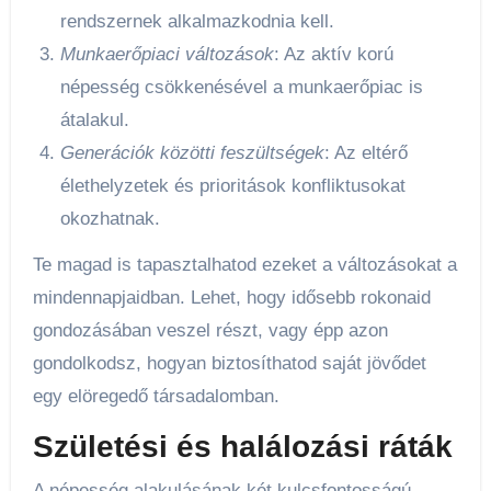
rendszernek alkalmazkodnia kell.
Munkaerőpiaci változások
: Az aktív korú
népesség csökkenésével a munkaerőpiac is
átalakul.
Generációk közötti feszültségek
: Az eltérő
élethelyzetek és prioritások konfliktusokat
okozhatnak.
Te magad is tapasztalhatod ezeket a változásokat a
mindennapjaidban. Lehet, hogy idősebb rokonaid
gondozásában veszel részt, vagy épp azon
gondolkodsz, hogyan biztosíthatod saját jövődet
egy elöregedő társadalomban.
Születési és halálozási ráták
A népesség alakulásának két kulcsfontosságú