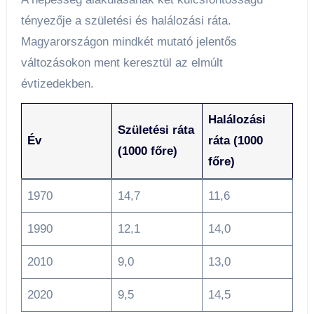
tényezője a születési és halálozási ráta.
Magyarországon mindkét mutató jelentős
változásokon ment keresztül az elmúlt
évtizedekben.
Halálozási
Születési ráta
Év
ráta (1000
(1000 főre)
főre)
1970
14,7
11,6
1990
12,1
14,0
2010
9,0
13,0
2020
9,5
14,5