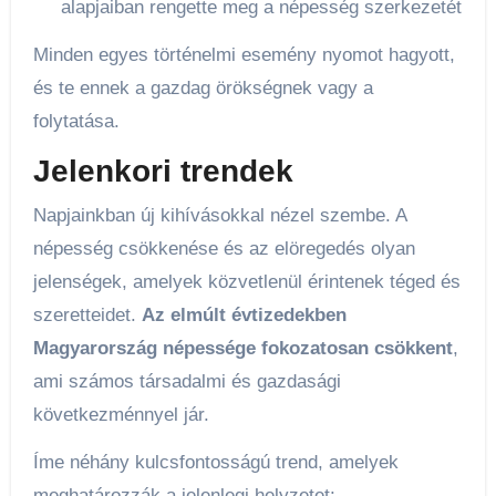
alapjaiban rengette meg a népesség szerkezetét
Minden egyes történelmi esemény nyomot hagyott,
és te ennek a gazdag örökségnek vagy a
folytatása.
Jelenkori trendek
Napjainkban új kihívásokkal nézel szembe. A
népesség csökkenése és az elöregedés olyan
jelenségek, amelyek közvetlenül érintenek téged és
szeretteidet.
Az elmúlt évtizedekben
Magyarország népessége fokozatosan csökkent
,
ami számos társadalmi és gazdasági
következménnyel jár.
Íme néhány kulcsfontosságú trend, amelyek
meghatározzák a jelenlegi helyzetet: