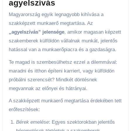
agyelszívás
Magyarország egyik legnagyobb kihívása a
szakképzett munkaerő megtartása. Az
„agyelszívás” jelensége
, amikor magasan képzett
szakemberek külföldön vállalnak munkát, jelentős
hatással van a munkaerőpiacra és a gazdaságra.
Te magad is szembesülhetsz ezzel a dilemmával:
maradni és itthon építeni karriert, vagy külföldön
próbálni szerencsét? Mindkét döntésnek
megvannak az előnyei és hátrányai.
A szakképzett munkaerő megtartása érdekében tett
erőfeszítések:
Bérek emelése
: Egyes szektorokban jelentős
béremelések történtek a szakemberek