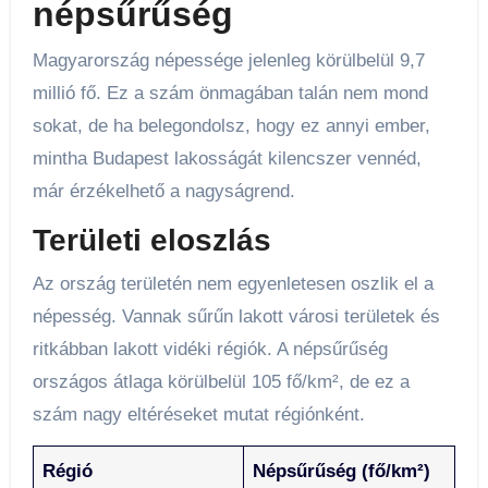
népsűrűség
Magyarország népessége jelenleg körülbelül 9,7
millió fő. Ez a szám önmagában talán nem mond
sokat, de ha belegondolsz, hogy ez annyi ember,
mintha Budapest lakosságát kilencszer vennéd,
már érzékelhető a nagyságrend.
Területi eloszlás
Az ország területén nem egyenletesen oszlik el a
népesség. Vannak sűrűn lakott városi területek és
ritkábban lakott vidéki régiók. A népsűrűség
országos átlaga körülbelül 105 fő/km², de ez a
szám nagy eltéréseket mutat régiónként.
Régió
Népsűrűség (fő/km²)