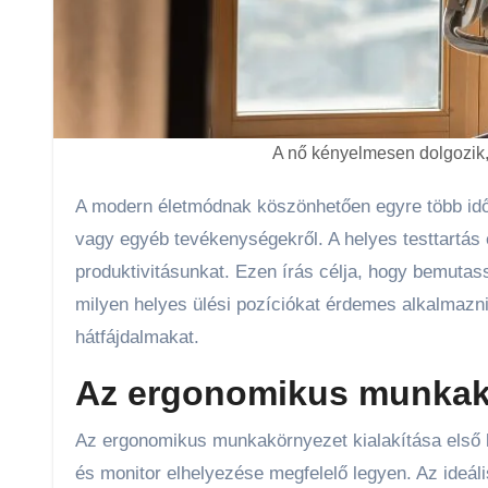
A nő kényelmesen dolgozik,
A modern életmódnak köszönhetően egyre több időt töltünk íróasztal mellett ülve, legyen szó munkáról, tanulásról
vagy egyéb tevékenységekről. A helyes testtartá
produktivitásunkat. Ezen írás célja, hogy bemuta
milyen helyes ülési pozíciókat érdemes alkalmazni
hátfájdalmakat.
Az ergonomikus munkakö
Az ergonomikus munkakörnyezet kialakítása első l
és monitor elhelyezése megfelelő legyen. Az ideál