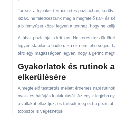
Tartsuk a fejünket természetes pozícióban, kerülve
lazák, ne feledkezzünk meg a megfelelő kar- és k
a billentyűzet közel legyen a testhez, hogy ne kellj
A lábak pozíciója is kritikus. Ne keresztezzük őke
legyen stabilan a padlón. Ha ez nem lehetséges, h
térd egy magasságban legyen, hogy a gerinc megf
Gyakorlatok és rutinok a
elkerülésére
A megfelelő testtartás mellett érdemes napi rutino
nyak- és hátfájás kialakulását. Az egyik legjobb g
a vállakat ellazítjuk, és tartsuk meg ezt a pozíci
többször is végezhetjük.