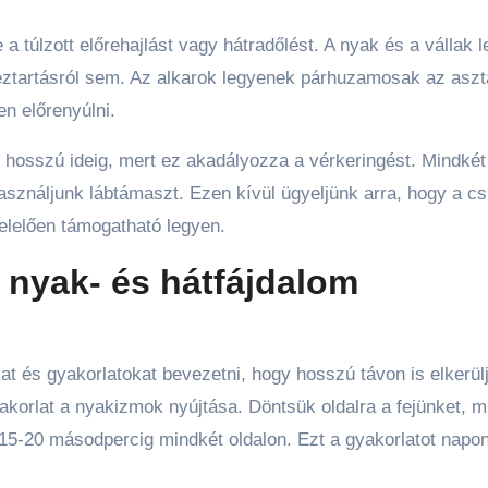
 a túlzott előrehajlást vagy hátradőlést. A nyak és a vállak 
éztartásról sem. Az alkarok legyenek párhuzamosak az aszta
en előrenyúlni.
t hosszú ideig, mert ez akadályozza a vérkeringést. Mindkét
asználjunk lábtámaszt. Ezen kívül ügyeljünk arra, hogy a cs
elelően támogatható legyen.
 nyak- és hátfájdalom
kat és gyakorlatokat bevezetni, hogy hosszú távon is elkerül
yakorlat a nyakizmok nyújtása. Döntsük oldalra a fejünket, 
ót 15-20 másodpercig mindkét oldalon. Ezt a gyakorlatot napo