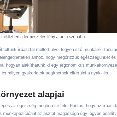
 miközben a természetes fény árad a szobába.
s elengedhetetlen ahhoz, hogy megőrizzük egészségünket és
ssa, hogyan alakíthatunk ki egy ergonomikus munkakörnyeze
 és milyen gyakorlatok segíthetnek elkerülni a nyak- és
rnyezet alapjai
épés az egészség megőrzése felé. Fontos, hogy az íróaszt
is munkapozíciónál az asztal magassága úgy legyen beállítv