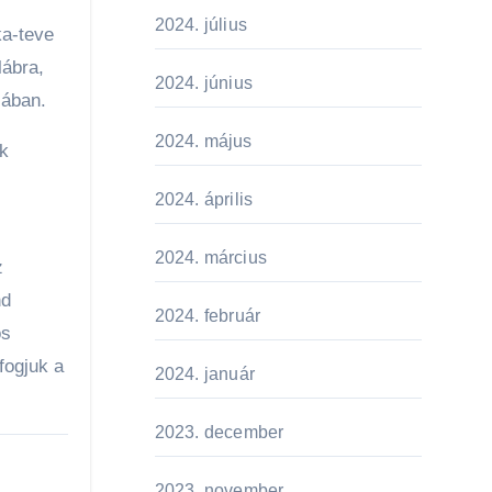
2024. július
ka-teve
lábra,
2024. június
sában.
2024. május
ek
2024. április
2024. március
z
nd
2024. február
os
fogjuk a
2024. január
2023. december
2023. november