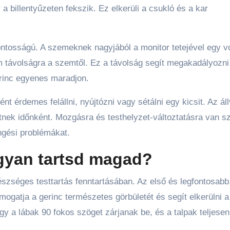
 a billentyűzeten fekszik. Ez elkerüli a csukló és a kar
ntosságú. A szemeknek nagyjából a monitor tetejével egy v
m távolságra a szemtől. Ez a távolság segít megakadályozni
erinc egyenes maradjon.
nt érdemes felállni, nyújtózni vagy sétálni egy kicsit. Az ál
etnek időnként. Mozgásra és testhelyzet-változtatásra van s
ngési problémákat.
ogyan tartsd magad?
észséges testtartás fenntartásában. Az első és legfontosabb
mogatja a gerinc természetes görbületét és segít elkerülni a
y a lábak 90 fokos szöget zárjanak be, és a talpak teljesen