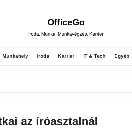
OfficeGo
Iroda, Munka, Munkavégzés, Karrier
Munkahely
Iroda
Karrier
IT & Tech
Egyéb
tkai az íróasztalnál