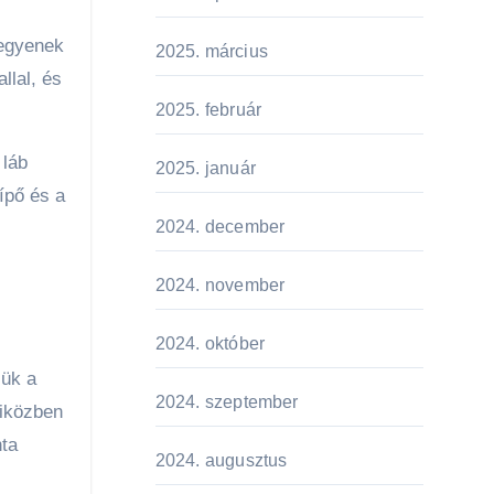
legyenek
2025. március
llal, és
2025. február
 láb
2025. január
ípő és a
2024. december
2024. november
2024. október
jük a
2024. szeptember
miközben
nta
2024. augusztus