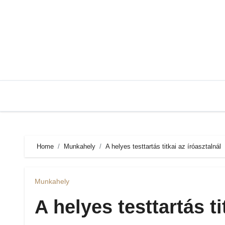
Skip
to
content
Home
Munkahely
A helyes testtartás titkai az íróasztalnál
Munkahely
A helyes testtartás ti