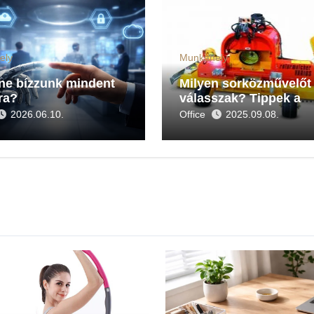
ely
Munkahely
 ne bízzunk mindent
Milyen sorközművelőt
ra?
válasszak? Tippek a
megfelelő gép
2026.06.10.
Office
2025.09.08.
kiválasztásához