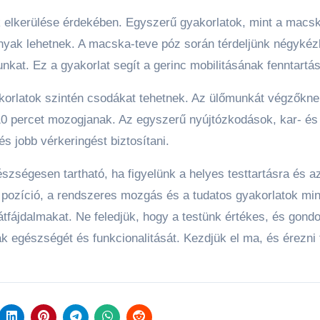
k elkerülése érdekében. Egyszerű gyakorlatok, mint a macs
yak lehetnek. A macska-teve póz során térdeljünk négykéz
kat. Ez a gyakorlat segít a gerinc mobilitásának fenntartá
akorlatok szintén csodákat tehetnek. Az ülőmunkát végzőkn
10 percet mozogjanak. Az egyszerű nyújtózkodások, kar- és
és jobb vérkeringést biztosítani.
szségesen tartható, ha figyelünk a helyes testtartásra és a
 pozíció, a rendszeres mozgás és a tudatos gyakorlatok mi
átfájdalmakat. Ne feledjük, hogy a testünk értékes, és gond
k egészségét és funkcionalitását. Kezdjük el ma, és érezni 