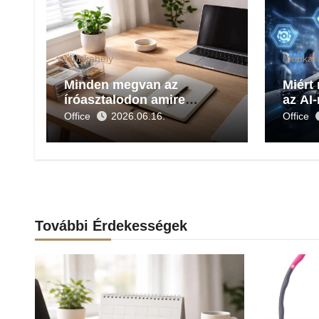
Munkahely
Munkah
Minden megvan az
Miért
íróasztalodon amire
az AI-
szükség van a napi
Office
2026.06.16.
Office
munkához?
További Érdekességek