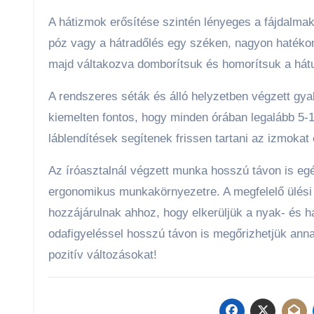
A hátizmok erősítése szintén lényeges a fájdalma
póz vagy a hátradőlés egy széken, nagyon hatékon
majd váltakozva domborítsuk és homorítsuk a hátun
A rendszeres séták és álló helyzetben végzett gy
kiemelten fontos, hogy minden órában legalább 5-
láblendítések segítenek frissen tartani az izmokat 
Az íróasztalnál végzett munka hosszú távon is egé
ergonomikus munkakörnyezetre. A megfelelő ülési
hozzájárulnak ahhoz, hogy elkerüljük a nyak- és h
odafigyeléssel hosszú távon is megőrizhetjük anna
pozitív változásokat!