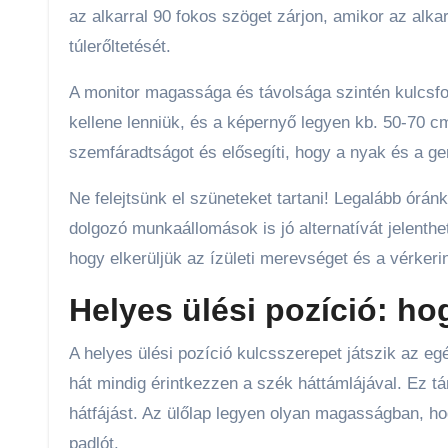
az alkarral 90 fokos szöget zárjon, amikor az alkar
túlerőltetését.
A monitor magassága és távolsága szintén kulcsfo
kellene lenniük, és a képernyő legyen kb. 50-70 c
szemfáradtságot és elősegíti, hogy a nyak és a g
Ne felejtsünk el szüneteket tartani! Legalább óránké
dolgozó munkaállomások is jó alternatívát jelenth
hogy elkerüljük az ízületi merevséget és a vérkeri
Helyes ülési pozíció: h
A helyes ülési pozíció kulcsszerepet játszik az eg
hát mindig érintkezzen a szék háttámlájával. Ez tá
hátfájást. Az ülőlap legyen olyan magasságban, hog
padlót.